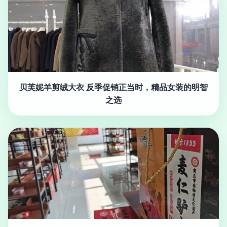
贝芙妮羊剪绒大衣 反季促销正当时，精品女装的明智
之选