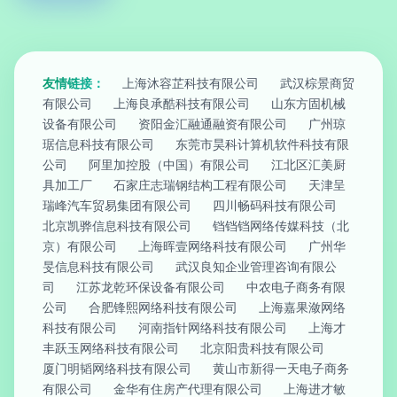
友情链接：
上海沐容芷科技有限公司
武汉棕景商贸
有限公司
上海良承酷科技有限公司
山东方固机械
设备有限公司
资阳金汇融通融资有限公司
广州琼
琚信息科技有限公司
东莞市昊科计算机软件科技有限
公司
阿里加控股（中国）有限公司
江北区汇美厨
具加工厂
石家庄志瑞钢结构工程有限公司
天津呈
瑞峰汽车贸易集团有限公司
四川畅码科技有限公司
北京凯骅信息科技有限公司
铛铛铛网络传媒科技（北
京）有限公司
上海晖壹网络科技有限公司
广州华
旻信息科技有限公司
武汉良知企业管理咨询有限公
司
江苏龙乾环保设备有限公司
中农电子商务有限
公司
合肥锋熙网络科技有限公司
上海嘉果潋网络
科技有限公司
河南指针网络科技有限公司
上海才
丰跃玉网络科技有限公司
北京阳贵科技有限公司
厦门明韬网络科技有限公司
黄山市新得一天电子商务
有限公司
金华有住房产代理有限公司
上海进才敏